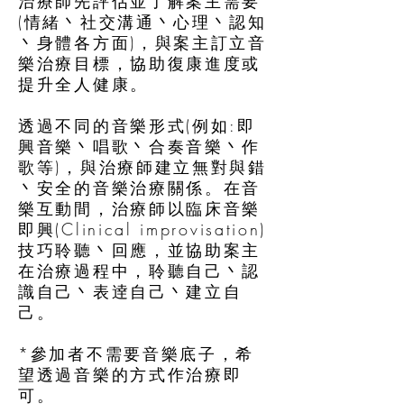
治療師先評估並了解案主需要
(情緒丶社交溝通丶心理丶認知
丶身體各方面)，與案主訂立音
樂治療目標，協助復康進度或
提升全人健康。
透過不同的音樂形式(例如:即
興音樂丶唱歌丶合奏音樂丶作
歌等)，與治療師建立無對與錯
丶安全的音樂治療關係。在音
樂互動間，治療師以臨床音樂
即興(Clinical improvisation)
技巧聆聽丶回應，並協助案主
在治療過程中，聆聽自己丶認
識自己丶表逹自己丶建立自
己。
*參加者不需要音樂底子，希
望透過音樂的方式作治療即
可。