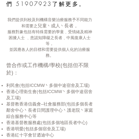
們 51907923了解更多。
我們提供到校及到機構音樂治療服務予不同能力
兒童
成人
⻑者，
和需要之
丶
丶
服務對象包括有特殊需要的學童﹑受情緒及精神
困擾人士 ﹑患認知障礙之⻑者﹑中風復康人士
等，
並因應各人的目標和需要提供個人化的治療服
務。
曾合作或工作機構/學校(包括但不限
於)：
利⺠會(包括ICCMW丶多個中途宿舍及工場)
香港心理衛生會(包括ICCMW丶多個中途宿舍
及工場)
基督教香港信義會–社會服務部(包括多個⻑者
鄰舍中心丶⻑者日間護理中心丶護老院丶家庭
綜合服務中心等
香港基督教服務處(包括多個地區長者中心)
香港明愛(包括多個宿舍及工場)
香港紅十字會甘迺迪中心